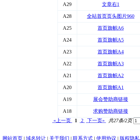
A29
文章右1
A28
全站首页页头图片960
A25
首页旗帜A6
A24
首页旗帜A5
A23
首页旗帜A4
A22
首页旗帜A3
A21
首页旗帜A2
A20
首页旗帜A1
A19
展会赞助商链接
A18
求购赞助商链接
«上一页
1
2
下一页»
共27条/2页
网站首页
|
域名转让
|
关于我们
|
联系方式
|
使用协议
|
版权隐私