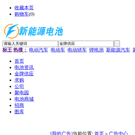
收藏本页
购物车
(
0
)
标王
热搜：
电动汽车
电动车
电动轿车
锂电池
新能源汽车
首页
电池资讯
金牌供应
求购
公司
聚电园
电池商城
招商
图库
[我的广告]
当前位置:
首页
»
广告中心