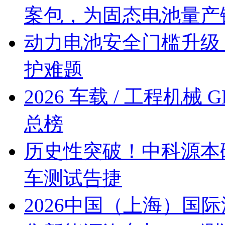
案包，为固态电池量产
动力电池安全门槛升级
护难题
2026 车载 / 工程机械 
总榜
历史性突破！中科源本
车测试告捷
2026中国（上海）国