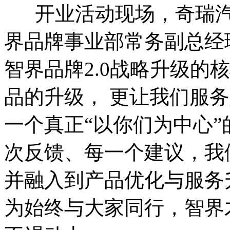
开业活动现场，奇瑞汽
界品牌事业部常务副总经
智界品牌2.0战略升级的
品的升级， 更让我们服
一个真正“以你们为中心
次反馈、每一个建议，我
并融入到产品优化与服务
为始终与大家同行，智界