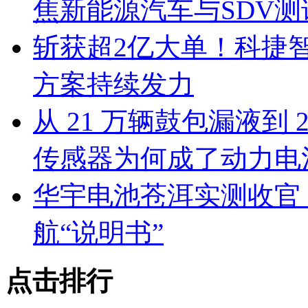
焦新能源汽车与SDV测
斩获超2亿大单！科捷
方案持续发力
从 21 万辆鼓包漏液到
传感器为何成了动力电
华宇电池苍洱实测收官
航“说明书”
点击排行