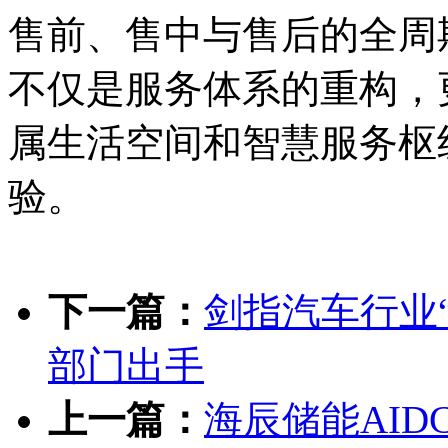
售前、售中与售后的全周
不仅是服务体系的重构，
属生活空间和智慧服务枢
验。
下一篇：
剑指汽车行业“
部门出手
上一篇：
海辰储能AID