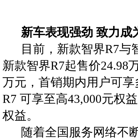
新车表现强劲 致力成
目前，新款智界R7与智
新款智界R7起售价24.98
万元，首销期内用户可享
R7 可享至高43,000元权
权益。
随着全国服务网络不断