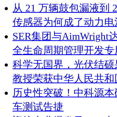
从 21 万辆鼓包漏液到
传感器为何成了动力电
SER集团与AimWri
全生命周期管理开发专
科学无国界，光伏结硕
教授荣获中华人民共和
历史性突破！中科源本
车测试告捷