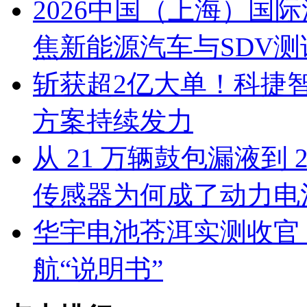
2026中国（上海）国
焦新能源汽车与SDV测
斩获超2亿大单！科捷
方案持续发力
从 21 万辆鼓包漏液到
传感器为何成了动力电
华宇电池苍洱实测收官
航“说明书”