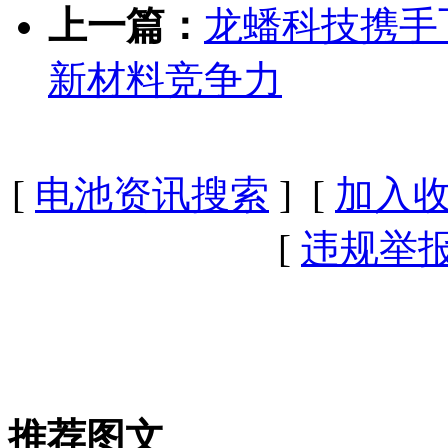
上一篇：
龙蟠科技携手飞
新材料竞争力
[
电池资讯搜索
] [
加入
[
违规举
推荐图文