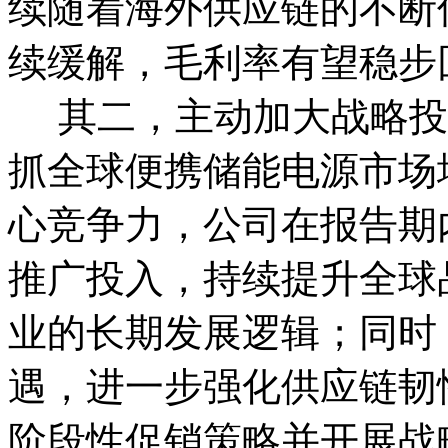
续随着海外供应链的不断
续缓解，毛利率有望稳步
其二，主动加大战略投
抓全球便携储能电源市场
心竞争力，公司在报告期
推广投入，持续提升全球
业的长期发展逻辑；同时
遇，进一步强化供应链韧
阶段性促销策略并开展战