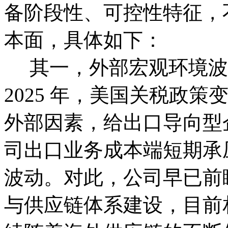
备阶段性、可控性特征，
本面，具体如下：
其一，外部宏观环境波
2025 年，美国关税政
外部因素，给出口导向型
司出口业务成本端短期承
波动。对此，公司早已前
与供应链体系建设，目前