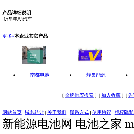
产品详细说明
沂星电动汽车
更多»
本企业其它产品
南都电池
蜂巢能源
[
金牌供应搜索
] [
加入收藏
] [
告
网站首页
|
域名转让
|
关于我们
|
联系方式
|
使用协议
|
版权隐私
新能源电池网 电池之家 myjac