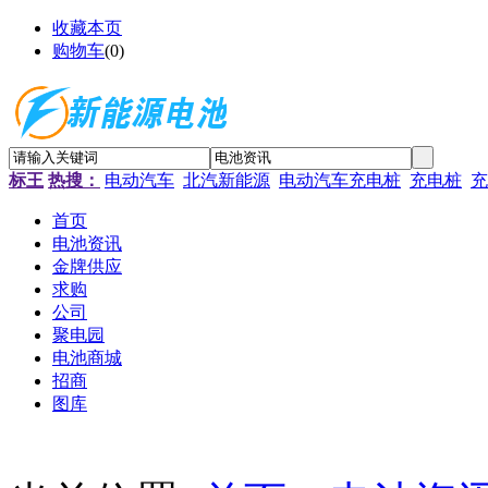
收藏本页
购物车
(
0
)
标王
热搜：
电动汽车
北汽新能源
电动汽车充电桩
充电桩
充
首页
电池资讯
金牌供应
求购
公司
聚电园
电池商城
招商
图库