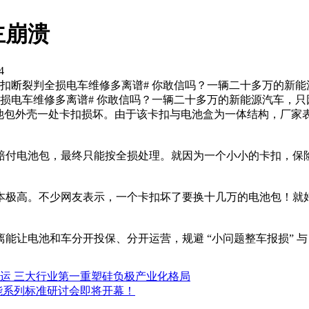
主崩溃
4
卡扣断裂判全损电车维修多离谱# 你敢信吗？一辆二十多万的新
判全损电车维修多离谱# 你敢信吗？一辆二十多万的新能源汽车，
池包外壳一处卡扣损坏。由于该卡扣与电池盒为一体结构，厂家表
赔付电池包，最终只能按全损处理。就因为一个小小的卡扣，保
本极高。不少网友表示，一个卡扣坏了要换十几万的电池包！就
让电池和车分开投保、分开运营，规避 “小问题整车报损” 与 
运 三大行业第一重塑硅负极产业化格局
储能系列标准研讨会即将开幕！